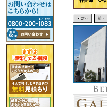
各務原 O様
次へ
前へ