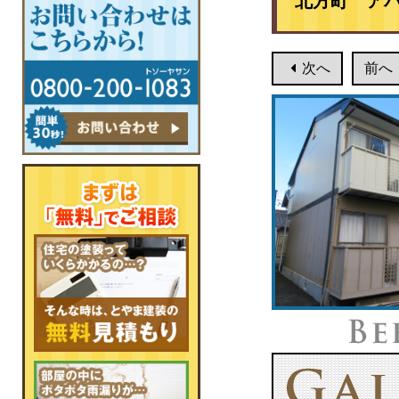
北方町 ア
次へ
前へ