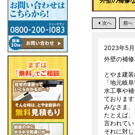
外壁の補修な
次へ
前へ
2023年5
外壁の補修
とやま建装
「地元岐阜
水工事や補
ております
みなさま、
たとえば、
言われてい
それに対し